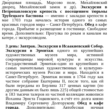
Дворцовая площадь, Марсово поле, Михайловский
дворец, Михайловский замок и др).
Экскурсия в
Петропавловскую крепость с посещением тюрьмы
Трубецкого бастиона
— именно с закладки крепости в
мае 1703 года началась история одного из самых
красивых городов мира – Санкт-Петербурга.
Обед
в кафе
города. Прибытие и размещение в гостинице. Свободное
время. Дополнительно: Прогулка по рекам и каналам на
катере, с экскурсоводом.
3 день: Завтрак. Экскурсия в Исаакиевский Собор.
Экскурсия в Эрмитаж
одного из крупнейших
художественных музеев мира, истинной
сокровищницы мировой культуры и искусства.
Госуда́рственный Эрмита́ж-один из крупнейших и
самых значительных художественных и культурно-
исторических музеев России и мира. Находится в
Санкт-Петербурге. Эрмитаж возник в 1764 году как
частное собрание Екатерины II, после того, как ей
были переданы из Берлина 317 ценных картин (по
другим данным их было лишь 225) общей стоимостью
в 183 тысячи талеров из частной коллекции живописи
Йоханна Эрнста Гоцковского, в счёт его долга князю
Владимиру Сергеевичу Долгорукову.
Обед в кафе
города
. Дополнительно: Автобусная ночная