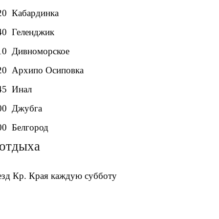
20 Кабардинка
40 Геленджик
10 Дивноморское
20 Архипо Осиповка
45 Инал
00 Джубга
00 Белгород
 отдыха
зд Кр. Края каждую субботу