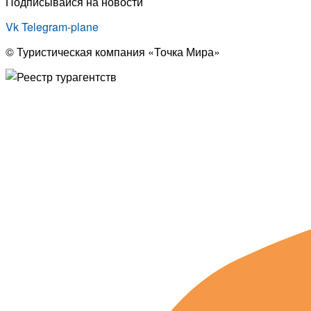
Подписывайся на новости
Vk
Telegram-plane
© Туристическая компания «Точка Мира»
Политика конфиденциальности
Согласие на обработку персональных данных
Создание
и
продвижение сайта
— shapovalov.digital