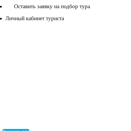
Оставить заявку на подбор тура
Личный кабинет туриста
Туры на Шри-Ланку в
2025
Вам надоела городская суета, и вы жаждете провести
отдых вдали от шума? Отправляйтесь отдыхать на
Шри-Ланку. Далеко? Ничего страшного:
современные авиалайнеры способны доставить вас и
не в такую даль. Взамен вы получите размеренный
ритм жизни на лоне удивительной природы и
интереснейшие экскурсии в джунгли на руины
старого города Анурадхапура, а также в
современный высокогорный город, построенный на
горе Сигирия.