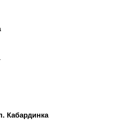
а
а
п. Кабардинка