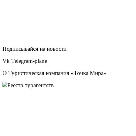
Подписывайся на новости
Vk
Telegram-plane
© Туристическая компания «Точка Мира»
Политика конфиденциальности
Согласие на обработку персональных данных
Создание
и
продвижение сайта
— shapovalov.digital